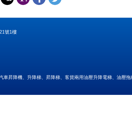
1號1樓
汽車昇降機、升降梯、昇降梯、客貨兩用油壓升降電梯、油壓拖