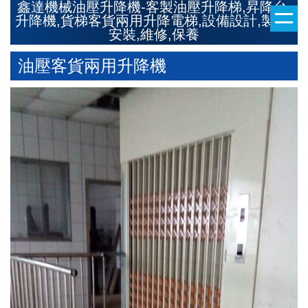
鑫達機械油壓升降機-客製油壓升降梯,昇降台,
升降機,貨梯客貨兩用升降電梯,設備設計,製造,
安裝,維修,保養
油壓客貨兩用升降機