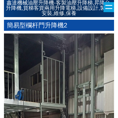
鑫達機械油壓升降機-客製油壓升降梯,昇降台,
升降機,貨梯客貨兩用升降電梯,設備設計,製造,
安裝,維修,保養
簡易型欄杆門升降機2